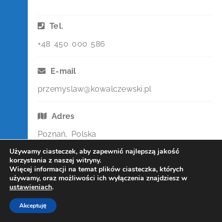
Tel.
+48 450 000 586
E-mail
przemyslaw@kowalczewski.pl
Adres
Poznań, Polska
Używamy ciasteczek, aby zapewnić najlepszą jakość
korzystania z naszej witryny.
Więcej informacji na temat plików ciasteczka, których
używamy, oraz możliwości ich wyłączenia znajdziesz w
ustawieniach
.
Akceptuję
Copyright Kowalczewski 2019-2025
SKONTAKTUJ SIĘ ZE MNĄ