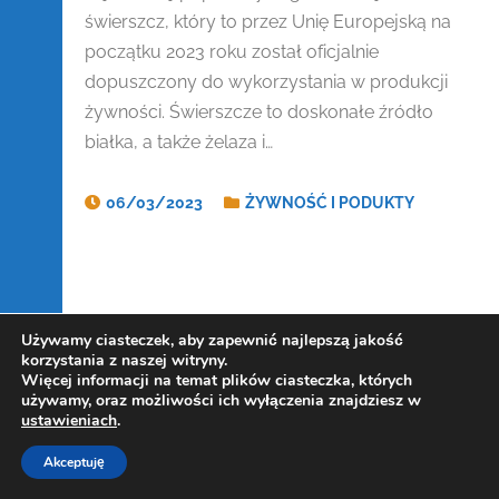
świerszcz, który to przez Unię Europejską na
początku 2023 roku został oficjalnie
dopuszczony do wykorzystania w produkcji
żywności. Świerszcze to doskonałe źródło
białka, a także żelaza i…
06/03/2023
ŻYWNOŚĆ I PODUKTY
Używamy ciasteczek, aby zapewnić najlepszą jakość
korzystania z naszej witryny.
Więcej informacji na temat plików ciasteczka, których
używamy, oraz możliwości ich wyłączenia znajdziesz w
ustawieniach
.
Akceptuję
Copyright Kowalczewski 2019-2025