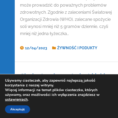
może prowadzić do poważnych problemów
zdrowotnych. Zgodnie z zaleceniami Światowej
Organizacji Zdrowia (WHO), zalecane spożycie
soli wynosi mniej niż 5 gramów dziennie, czyli
mniej niż jedna łyżeczka…
12/04/2023
ŻYWNOŚĆ I PODUKTY
Cholesterol – co to jest i jakie
Używamy ciasteczek, aby zapewnić najlepszą jakość
ma funkcje?
korzystania z naszej witryny.
Więcej informacji na temat plików ciasteczka, których
używamy, oraz możliwości ich wyłączenia znajdziesz w
Cholesterol to substancja tłuszczowa, która
ustawieniach
.
jest niezbędna dla organizmu ludzkiego.
Akceptuję
Występuje w każdej komórce naszego ciała i
Copyright Kowalczewski 2019-2025