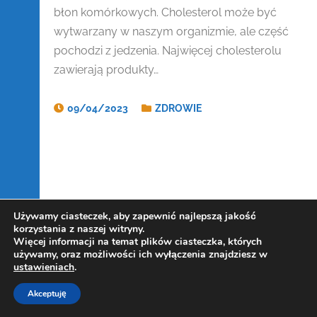
błon komórkowych. Cholesterol może być
wytwarzany w naszym organizmie, ale część
pochodzi z jedzenia. Najwięcej cholesterolu
zawierają produkty…
09/04/2023
ZDROWIE
Używamy ciasteczek, aby zapewnić najlepszą jakość
korzystania z naszej witryny.
Więcej informacji na temat plików ciasteczka, których
używamy, oraz możliwości ich wyłączenia znajdziesz w
ustawieniach
.
Akceptuję
Copyright Kowalczewski 2019-2025