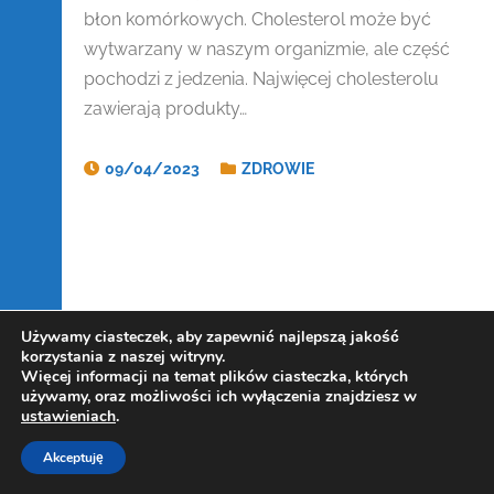
błon komórkowych. Cholesterol może być
wytwarzany w naszym organizmie, ale część
pochodzi z jedzenia. Najwięcej cholesterolu
zawierają produkty…
09/04/2023
ZDROWIE
Używamy ciasteczek, aby zapewnić najlepszą jakość
korzystania z naszej witryny.
Więcej informacji na temat plików ciasteczka, których
używamy, oraz możliwości ich wyłączenia znajdziesz w
ustawieniach
.
Akceptuję
Copyright Kowalczewski 2019-2025