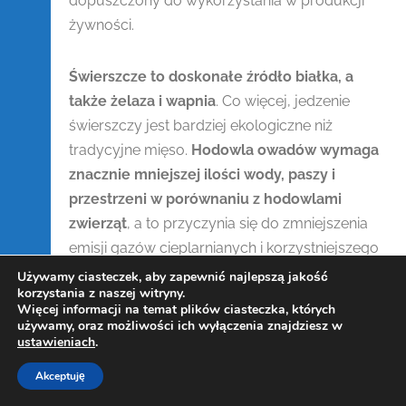
dopuszczony do wykorzystania w produkcji
żywności.
Świerszcze to doskonałe źródło białka, a
także żelaza i wapnia
. Co więcej, jedzenie
świerszczy jest bardziej ekologiczne niż
tradycyjne mięso.
Hodowla owadów wymaga
znacznie mniejszej ilości wody, paszy i
przestrzeni w porównaniu z hodowlami
zwierząt
, a to przyczynia się do zmniejszenia
emisji gazów cieplarnianych i korzystniejszego
wpływu na środowisko naturalne. Owady
Używamy ciasteczek, aby zapewnić najlepszą jakość
korzystania z naszej witryny.
jadalne mają także przewagę nad mięsem pod
Więcej informacji na temat plików ciasteczka, których
względem wydajności. W przeciwieństwie do
używamy, oraz możliwości ich wyłączenia znajdziesz w
ustawieniach
.
tradycyjnego mięsa, owady są bardziej
efektywni w przekształcaniu pożywienia w
Akceptuję
Copyright Kowalczewski 2019-2025
masę ciała, co przekłada się na mniejszą ilość