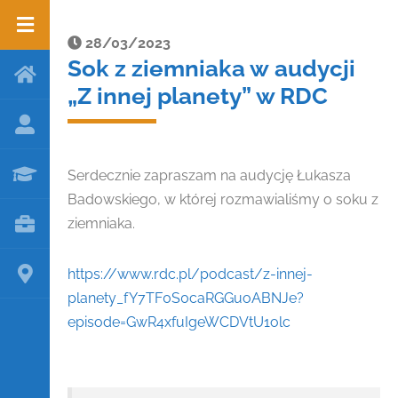
28/03/2023
Sok z ziemniaka w audycji
„Z innej planety” w RDC
Serdecznie zapraszam na audycję Łukasza
Badowskiego, w której rozmawialiśmy o soku z
ziemniaka.
https://www.rdc.pl/podcast/z-innej-
planety_fY7TF0S0caRGGuoABNJe?
episode=GwR4xfuIgeWCDVtU1olc