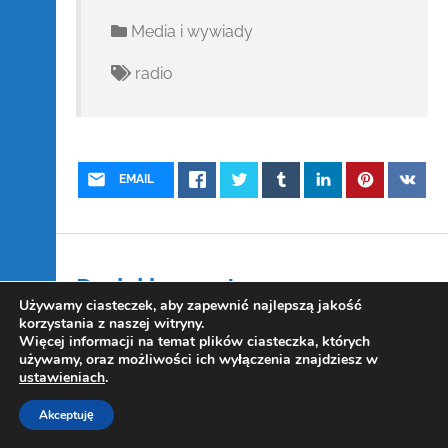
Media i wywiady
radio
EMAIL
Dodaj komentarz
Używamy ciasteczek, aby zapewnić najlepszą jakość
korzystania z naszej witryny.
Twój adres e-mail nie zostanie opublikowany.
Więcej informacji na temat plików ciasteczka, których
używamy, oraz możliwości ich wyłączenia znajdziesz w
Wymagane pola są oznaczone
*
ustawieniach
.
Akceptuję
Komentarz
*
Copyright Kowalczewski 2019-2025